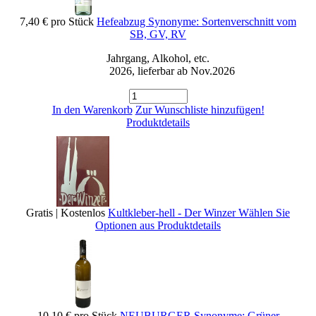
7,40 €
pro Stück
Hefeabzug Synonyme: Sortenverschnitt vom
SB, GV, RV
Jahrgang, Alkohol, etc.
2026, lieferbar ab Nov.2026
In den Warenkorb
Zur Wunschliste hinzufügen!
Produktdetails
Gratis | Kostenlos
Kultkleber-hell - Der Winzer
Wählen Sie
Optionen aus
Produktdetails
10,10 €
pro Stück
NEUBURGER Synonyme: Grüner