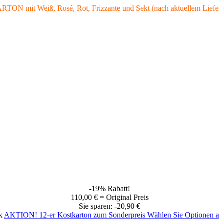
KARTON mit Weiß, Rosé, Rot, Frizzante und Sekt (nach aktuellem Lie
-19% Rabatt!
110,00 € = Original Preis
Sie sparen: -20,90 €
k
AKTION! 12-er Kostkarton zum Sonderpreis
Wählen Sie Optionen 
aw