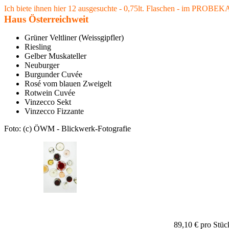
Ich biete ihnen hier 12 ausgesuchte - 0,75lt. Flaschen - im PROBE
Haus Österreichweit
Grüner Veltliner (Weissgipfler)
Riesling
Gelber Muskateller
Neuburger
Burgunder Cuvée
Rosé vom blauen Zweigelt
Rotwein Cuvée
Vinzecco Sekt
Vinzecco Fizzante
Foto: (c) ÖWM - Blickwerk-Fotografie
89,10 €
pro Stüc
Cookie Consent plugin for the EU cookie l