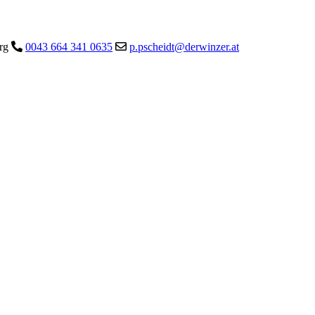
urg
0043 664 341 0635
p.pscheidt@derwinzer.at