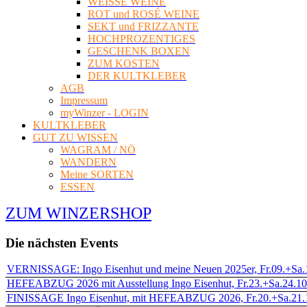
WEISSE WEINE
ROT und ROSÉ WEINE
SEKT und FRIZZANTE
HOCHPROZENTIGES
GESCHENK BOXEN
ZUM KOSTEN
DER KULTKLEBER
AGB
Impressum
myWinzer - LOGIN
KULTKLEBER
GUT ZU WISSEN
WAGRAM / NÖ
WANDERN
Meine SORTEN
ESSEN
ZUM WINZERSHOP
Die nächsten Events
VERNISSAGE: Ingo Eisenhut und meine Neuen 2025er, Fr.09.+Sa.10
HEFEABZUG 2026 mit Ausstellung Ingo Eisenhut, Fr.23.+Sa.24.10.
FINISSAGE Ingo Eisenhut, mit HEFEABZUG 2026, Fr.20.+Sa.21.11