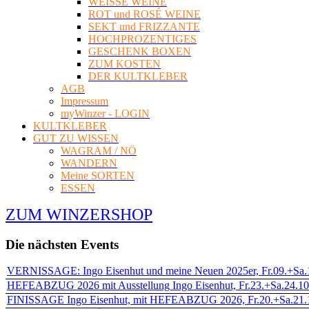
WEISSE WEINE
ROT und ROSÉ WEINE
SEKT und FRIZZANTE
HOCHPROZENTIGES
GESCHENK BOXEN
ZUM KOSTEN
DER KULTKLEBER
AGB
Impressum
myWinzer - LOGIN
KULTKLEBER
GUT ZU WISSEN
WAGRAM / NÖ
WANDERN
Meine SORTEN
ESSEN
ZUM WINZERSHOP
Die nächsten Events
VERNISSAGE: Ingo Eisenhut und meine Neuen 2025er, Fr.09.+Sa.10
HEFEABZUG 2026 mit Ausstellung Ingo Eisenhut, Fr.23.+Sa.24.10.
FINISSAGE Ingo Eisenhut, mit HEFEABZUG 2026, Fr.20.+Sa.21.11