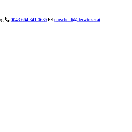
urg
0043 664 341 0635
p.pscheidt@derwinzer.at